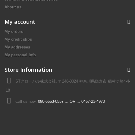
About us
My account
My orders
My credit slips
My addresses
My personal info
Store Information
STグローバル株式会社, 〒248-0024 神奈川県鎌倉市 稲村ケ崎4-4-
18
Call us now:
090-6653-0557 ... OR ... 0467-23-4970